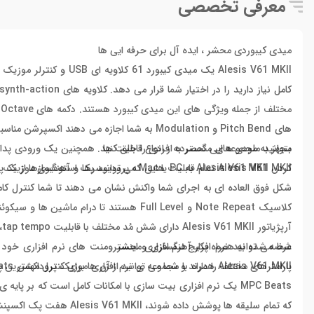
معرفی تخصصی
میدی کیبوردی محشر ، ایده آل برای حرفه ایی ها
Alesis V61 MKII یک میدی
های Pitch Bend و Modulation به شما اجازه می 
مجهز به مجموعه ایی گسترده از انواع قابلیت ها
بتوانید ملودی های منحصر به فردی را خلق کنید. همچنین یک ورودی پدال 
کردن Alesis V61 MKII به PC یا Mac می توانید یک استودیوی موزیک پروداکشن کامل داشته باشید.
شکل فوق العاده ای به اجرای شما واکنش نشان می دهند تا شما کنترل کا
کلاسیک Note Repeat و Full Level هستند تا
عرضه شده به همراه پکیج نرم افزاری محشر
پارامترهای مختلف را دارند و شما می توانید از آن ها برای کنترل مهمترین پا