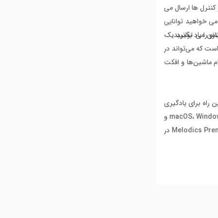
ستفاده از آن بسیار آسان است و به شما اجازه می دهد پیام های MIDI که هر یک از کنترل ها ارسال می
می خواهید توانایی
د کنترلر محشر اکنون می توانید یک
 6 ماهه رایگان Reason دریافت کنید. Reason یک پکیج خلاقانه برای ساخت موسیقی است که شامل Reason DAW و Reason Rack Plugin است که می‌تواند در
انه ، سمپلرها، درام ماشین‌ها و افکت
کس لذت بخش ترین راه برای یادگیری
و نواختن کیبورد Alesis است و جلسات تمرین را به ترجبه ایی سرگرم کننده و فراموش نشدنی تبدیل می کند. این نرم افزار برای سیستم عامل های macOS، Windows و
iPad، در دسترس بوده و دانلود آن نیز رایگان است. تنها کافیست که کیبورد Alesis خود را رجیستر کنید تا یک دوره آزمایشی رایگان 30 روزه برنامه Melodics Premium در