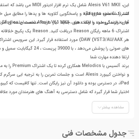
اشتراک 6 ماهه Reason+
کنند را شخصی سازی کنید و پاسخگویی کلاویه ها و پدها را مطابق میل خود
های نوازندگی خود را ارتقا دهید ، Alesis V61 MKII شصت جلسه ی آموزشی رایگان از Melodics را در اختیار شما قرار داده تا به خوبی بتوانید نواختن پیانو را یاد بگیرید.
های صوتی را پوشش می‌دهد ، با 39000 پریست ، 24 گیگابایت سمپل و محتوای جدید (پلاگین و صداها) به کاربران ارائه می دهد.
ارتقا دهنده مهارت شما
اختیار شما قرار گیرد که شامل دسترسی به آهنگ های هنرمندان مورد علاق
مشاهده بیشتر
جدول مشخصات فنی