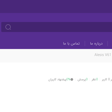
درباره ما
تماس با ما
Alesis V61
بر
0
نظر
0
پرسش
0%
پیشنهاد کاربران