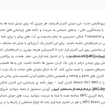
 کیبورد 61 کلاویه ای USB و کنترلر موزیک پروداکشن است. این میدی کنترلر قدرتمند هر چیزی که برای تبدیل 
کامل نیاز دارید را در اختیار شما قرار می دهد. کلاویه های synth-action با پاسخگویی عالی ، پدهای حساس به سرعت و دکمه های چر
مختلف از جمله ویژگی های این میدی کیبورد هستند. دکمه های Octave و Transpose امکان دسترسی به تمام محدوده ی نُت های پ
دهند اکسپرشن مناسبی در اجراهایتان داشته باشید. برای این کنترلر یک آرپژیاتور با شش مُد مخت
ساستین روی این کنترلر قرار دارد تا اکسپرشن هرچه بهتری در اجراهایتان داش
Alesis V61 MKII تمام قابلیت هایی که پرودیوسرها و آهنگسازها از یک کیبورد USB MIDI انتظار دارند را در اختیار شما قرار می 
ملی روی چیدن درامز یا پلی بک کردن سمپل ها داشته باشید. این پدها همچنی
 درام ماشین ها و سیکوئنسرهای محبوب را شبیه سازی کنند. آیا به دنبال ملودی های جذاب یا یک 
آرپژیاتور Alesis V61 MKII دارای شش مُد مختلف با قابلیت tap tempo، کنترل های gate و swing و همچنین امکان تنظیم ک
شما می توانید نرم افزار آهنگسازی و اینسترومنت های نرم افزاری خود را با Alesis V61 MKII کنترل کنید – چهار دکمه ی
رامترهای نرم افزارهایتان استفاده کنید.
Alesis V61 MKII همراه با مجموعه ی نرم افزاری موزیک پروداکشن MPC Beats عرضه شده تا به محض بیرون آوردن محصول از جعبه
MPC Beats یک نرم افزاری بیت سازی با امکانات کامل است که بر پایه ی رابط کاربری MPC ساخته شده تا شما به سرعت بتوانی
که تمام سلیقه ها پوشش داده شوند، Alesis V61 MKII هفت پک اکسپنشن MPC Beats را هم در اختیار شما قرار داده که انواع مختلفی 