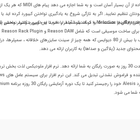
این، Alesis V61 MKII شامل یک نرم افزار ادیتور MIDI می باشد که ا
تان تنظیم نمایید. اگر به تازگی شروع به یادگیری نواختن کیبورد کرده اید یا 
آیا به اینسترومنت و افکت های جدید نیاز دارید؟ متخصصان Reason Studiosاینجا هستند تا به کمک شما آیند. با خرید این کیبور
اشتراک
هر DAW (VST3/AU/AAX) مورد استفاده قرار گیرد. این سرویس اشتراک با بیش از 80 دیوایس که همه چیز از سینت سایزرهای خلاق
برند آلسیس با Melodics همکاری کرده تا یک اشتراک Premium را به مدت 30 روز به صورت رایگان به شما ارائه دهد. نرم افزار ملودی
ه شما می شود.