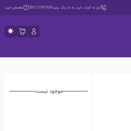
نیاز به کمک دارید به ما زنگ بزنید
0912-2597635
راهنمای خرید
موجود نیست