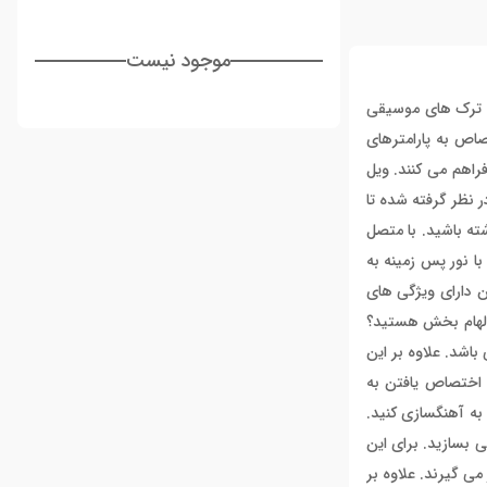
موجود نیست
ایده ها به ترک های موسیقی
خشی قابل اختصاص به پارامترهای
یانو را برای شما فراهم می کنند. ویل
لف در نظر گرفته شده تا
ته باشید. با متصل
دهد. هشت پد پرکاشن با نور پس زمینه به
ن دارای ویژگی های
پارت الهام بخش هستید؟
ردن تقسیم بندی زمانی می باشد. علاوه بر این
 چرخشی این کنترلر امکان اختصاص یافتن به
 بتوانید شروع به آهنگسازی کنید.
د بیت های خوش صدایی بسازید. برای این
از ژانرها را در بر می گیرند. علاوه بر