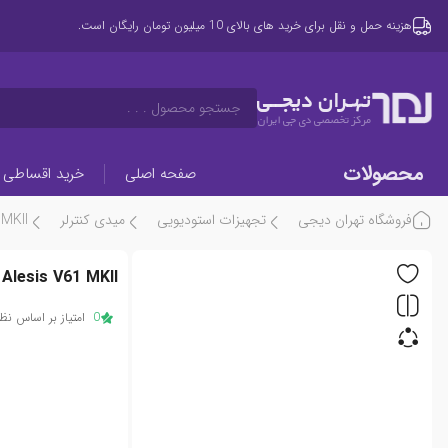
هزینه حمل و نقل برای خرید های بالای 10 میلیون تومان رایگان است.
تهـران دیجــی
جستجو محصول . . .
مرکز تخصصی دی جی ایران
محصولات
صفحه اصلی
خرید اقساطی
فروشگاه تهران دیجی
تجهیزات استودیویی
میدی کنترلر
 MKII
Alesis V61 MKII
0
امتیاز بر اساس نظر 0 کار