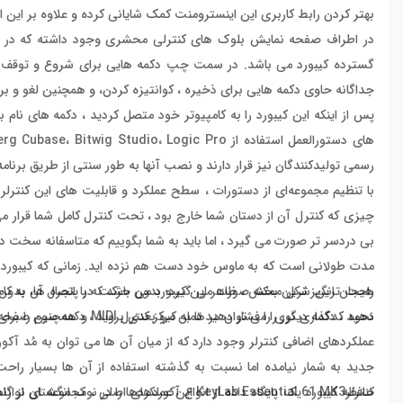
بهتر کردن رابط کاربری این اینسترومنت کمک شایانی کرده و علاوه بر این ا
گسترده کیبورد می باشد. در سمت چپ دکمه هایی برای شروع و توقف ض
جداگانه حاوی دکمه هایی برای ذخیره ، کوانتیزه کردن، و همچنین لغو و ب
رسمی تولیدکنندگان نیز قرار دارند و نصب آنها به طور سنتی از طریق برنامه Arturia MIDI Control Center انجام می شو
با تنظیم مجموعه‌ای از دستورات ، سطح عملکرد و قابلیت های این کنترلر 
چیزی که کنترل آن از دستان شما خارج بود ، تحت کنترل کامل شما قرار می گ
بی دردسر تر صورت می گیرد ، اما باید به شما بگوییم که متاسفانه سخت د
راحت ترین شکل ممکنه صورت می گیرد؛ بدون حرکت در پنجره ها، بدون فشا
هیجان انگیز ترین بخش ، ظاهر این کیبورد می باشد که با اتصال آن به ک
دهید ، دکمه دیگری را فشار دهید تا به کیو بعدی بروید ، دکمه سوم را بر
نحوه کدگذاری نور را می ت
کنترلرKeyLab Essential 61 MK3 این عملکردها را در نوک انگشتان نوازنده قرار داده است.
حافظه کیبورد یک پایگاه داده از انواع آکوردهای اصلی ، مجموعه ای از گا