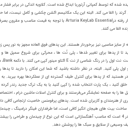
ده شده که توسط کمپانی آرتوریا ابداع شده است. کلاویه اندکی در برابر فشار م
د را القا می کند. البته این یک مکانیسم اکشن چکشی و کامل نیست، اما حت
بهتر از عدم وجود فیدبک کامل از کلاویه است. در مجموع کلاویه های به کار رفته درArturia KeyLab Essential با
ه القا می کنند.
 تا از پدها برای تغییر مُدها ، پلی نُت ها ، محرکی برای شروع سمپل ها و 
عملکردهای مختل
کرده که به شما امکان می دهد هشت نت دیگر را از نت C اکتاو اول پلی کنید. البته، در نظر داشته باشید که شما این امکان را دار
D که استفاده می کنید ، شما قادر هستید که از پدها برای کنترل طیف گسترده ای از عملکردها بهره ببرید.
یک ترک جدید خلق کنید ، یک پارت انتخاب شده را کپی کنید یا به یک ترک جدید رندر کرد
 از هنرمندان و کاربران شده است. پدهای پرفومنس خاصیت ارتجاعی کافی داش
دهند. لازم به ذکر است که KeyLab Line کلاسیک دارای 16 پد با طرح 4 در 4 است که مناسب آهنگسازانی است که این نوع از چیدمان 