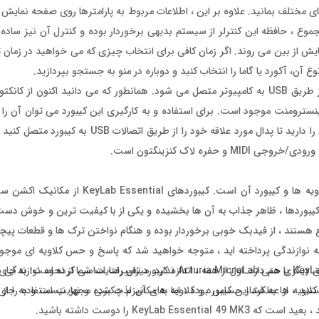
یدگی های مختلف بمانید. علاوه بر این ، اطلاعات مربوط به پارامترها روی صفحه نما
جموع ، حافظه این کنترلر از سیستم بدیهی برخوردار بوده و کنترل آن نیز ساده 
ایش از بین می روند. اگر زمان کافی برای انتخاب چیزی که می خواهید در زمان ت
ع آن، آکورد یا گاما را انتخاب کنید و دوباره در منو به جستجو بپردازید.
تغذیه کرد ، بنابراین نیازی به آداپتور نیست. علاوه بر این ، شما این امکان را دارید تا پدال 
ره لاک کنزینگتون است.
قلب و مرکز هر میدی کنترلر ، ورک استیشن ، کیبورد کنترلر و غیره ، کلاویه ها و کی
کیبوردها ، ظاهر جذاب به آن ها بخشیده و یکی از با کیفیت ترین و خوش دست 
یع هستند ، از فیدبک خوبی برخوردار بوده و هنگام نواختن ترک ها و قطعات پیچی
Essential 61 MK3 تفاوت چندانی با کیبورد ها KeyLabs، Arturia MiniLab 3 یا حتی Arturia MicroLab ندارد. میزان ر
داد کلاویه ها ، 61 MK3 با Arturia MiniLab 3 تفاوت های دیگری هم دارد. اول از همه ، اندازه کیبورد تغییرات اساسی کرده اس
د ، از عملکرد این کیبورد و کلاویه های آن لذت برده و نهایت استفاده را از 
. همچنین کلاویه ها به فشار حساس بوده ، اما به مکانیزم چکشی مجهز نیست و به ج
Key را دوست داشته باشید.