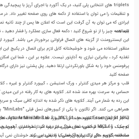
triplets های انتخابی پلی کنید، در یک آکورد یا اجرای آرپژ با پیچ
و تنظیمات را می توان با استفاده از دکمه های روی صفحه تغییر داد. در م
ایرادی که می توان به آن گرفت این است که اعلان ها پس از چند ثانیه نم
اتصالات
باید همه چیز را از نو شروع کنید ؛ دکمه فعال سازی عملکرد را فشار دهید ، نو
پرفومنس خود را به شکل باورنکردنی ارتقا دهید. پنل پشتی نیز دارای درگاه ورودی/خروجی MIDI و حف
صفحه کلید
حساس به سرعت بهره مند شده اند. کلاویه های به کار رفته در این میدی 
این رده به شمار می آیند. کلاویه های ذکر شده به اندازه کافی سبک و سر
به جز افزایش تع
به سبک و سلیقه شخصی شما بستگی دارد اما اگر از طرفداران آرتوریا هستی
کوچک ، 61 MK3 از کلاویه های فول سایز بهره مند شده است
مشخصه کلاویه های یک پیانو آکوستیک را تقلید می کند.
صادقانه بگوییم ، اگر از کنترلرهای فعلی یا قدیمی این برند خوشتان نمی آید ، بعید است که Lab Essential 49 MK3