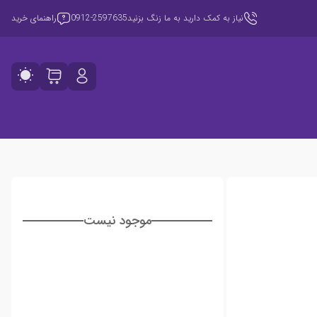
نیاز به کمک دارید به ما زنگ بزنید
0912-2597635
راهنمای خرید
موجود نیست