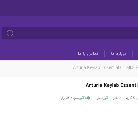
درباره ما
تماس با ما
Arturia Keylab Essential 61 Mk3 
Arturia Keylab Essent
بر
0
نظر
0
پرسش
0%
پیشنهاد کاربران