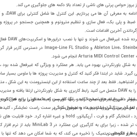
ز بروز حواس پرتی های ناشی از تعداد بالا دکمه های جلوگیری می کند.
در اطراف صفحه نمایش بلوک
بط و پلی بک، فعال سازی و تنظیم مترونوم و همچنین جستجو در پروژه وج
رگرداندن آخرین اقدامات است.
پس از اینکه این کیبورد را به 
های دستورالعمل استفاده از Ableton Live، Steinberg Cubase، Bitwig Studio، Logic Pro
د.
به شکل باورنکردنی بهبود می یابد. هر عملکرد و ویژگی که غیرفعال شده بود ،
یرد. شاید در ابتدا فکر کنید که کنترل و مدیریت پروژه ها با ماوس بسیار ساده
ر اشتباهید. فقط بعد از چند ساعت استفاده از این اینسترومنت به این شکل ، م
مدت طولانی است که به ماوس خود دست هم نزده اید. زمانی که کیبورد را به DAW متصل می کنید رابط کاربری به شکل باورنکردنی ارتقا
ر دادن میانبرهای صفحه کلید ، تنها کافیست که دکمه ای را برای فعال کردن 
امیپوتر ، شروع به درخشیدن کرده و رنگ نور پس زمینه متفاوتی را به هر کلاو
ای لغو آخرین اکشن فشار دهید ؛ به همین سادگی.
وان در همان مرکز کنترل MIDI و همچنین صفحه نمایش سنتی آرتوریا تغییر داد و غیرفعال کرد. در سمت راست نمایشگر
عملکردهای اضافی کنترلر وجود دارد که از میان آن ها می توان به مُد آکورد ، انتخابگر گام و فرت ، آرپگیاتور، ld
جدید به شمار نیامده اما نسبت به گذشته استفاده از آن ها بسیار راحت تر شده ، ز
م ها و الگوهای ریتمیک را ذخیره می کند، که به شما امکان می دهد که تنها با 