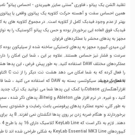
تقلید اکشن یک پیانو ، فناوری "سنتی سایزر هیبریدی - احساس پیانو" نامی
همین احساس سفت و آهسته حرکت کلاویه یک پیانوی واقعی یا پیانوی گرن
فیدبک فوق العاده ایی برخوردار بوده و حس یک پیانو آکوستیک را به نوازند
مجهز به پدهای محشر با عملکردهای فراوان
سرعت و فشار نیز حساس هستند. علاوه بر این ، شما این امکان را دارید
را فعال 
اختصاص دهید.
با فعال کردن مُد سیکوئنسر، بسته به AW
افزارآهنگسازی Cubase،با کمک این پدها شما می توانید 
کنید ، و غیره. در نرم افزار های Ableton و Bitwig، پدهای ذکر شده ، سمپل ها را به صفحه نمایشگر می‌فرستند و برای کنترل اسلات ماشین درام ، اختصاصی می شوند.
به طور کلی، نحوه عملکرد پدهای پرفومنس باعث رضایت و خشنودی بسیاری
کیبوردهای KeyLab Essential MK3 Line به شکلی طراحی شده اند تا طیف وسیعی از سلایق و سبک ها را پوشش دهد.