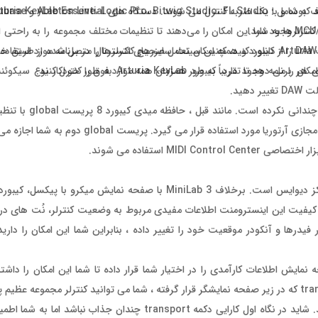
نترلرها به شما این امکان را می‌دهند تا تنظیمات مختلف مجموعه را به راحتی ا
برای استفاده از میدی کیبوردها با DAW، باید یک اسکریپت را از وب سایت Arturia دانلود کنید، که امکان تعامل صحیح کنترلرها را در بر
ان را می دهد تا تقریباً به طور همزمان همه موارد فوق را کنترل کنید.
همچنین دستورالعمل های مفصلی در مورد نحوه ادغام اسکریپت ها برای هر برنامه وجود دارد. کیبور
هید.
در کل ، عملکرد نسل جدید دستگاه های l MK3
کاربران فراهم می کند. اولین پریست global برای کار با اینسترومنت های مجازی آرتوریا
MI استفاده می شوند.
ینچی است. صفحه نمایشگر با کیفیت این اینسترومنت اطلاعات مفیدی مربوط به وضعیت کنترلر، نُت ها
رها و آنکودر موقعیت خود را تغییر داده ، بنابراین شما این امکان را دارید
نمایش اطلاعات کارآمدی را در اختیار شما قرار داده تا شما این امکان را داشت
درستی را در رابطه با صدای خود بگیرید. با استفاده از دکمه کوچک transport که در زیر صفحه نمایشگر قرار گرفته ، شما می توانید کن
در این کنترلر به جستجو پرداخته و پریست مورد نظر خود را انتخاب کنید. شاید در نگاه اول کارایی دکمه port