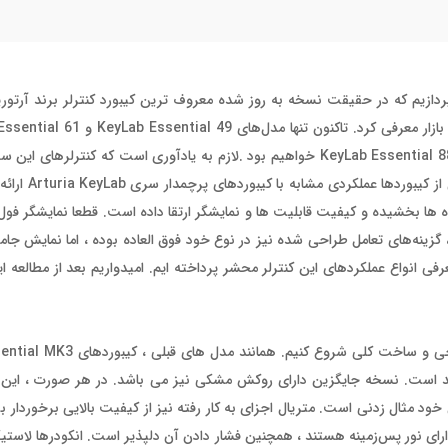
معرفی کیبورد کنترلرArturia KeyLab Essential 61 mk3 می پردازیم که در حقیقت نسخه به روز شده معروف ترین کیبورد کنترلر 
سوم MK3 ارتقا پیدا کرده اند ، اما به زودی شاهد آپدیت مدل قدیمی‌تر KeyLab Essential 88 خواهیم بود .لازم به یادآوری
ترین دستگاه ها برای کار با نرم ا
ه ها بخشیده و کیفیت قابلیت ها و نمایشگر ارتقا داده است. قطعا نمایشگر فول س
گزینه‌های تعامل طراحی شده نیز در نوع خود فوق العاده بوده ، اما نمایش جامع‌
عرفی انواع عملکردهای این کنترلر محشر پرداخته ایم. امیدواریم بعد از مطالعه 
د است. نسخه جایگزین دارای روکش مشکی نیز می باشد. در هر صورت ، این ک
د مثال زدنی است. متریال اجزای به کار رفته نیز از کیفیت بالایی برخوردار ب
دارای نور پس‌زمینه هستند ، همچنین فشار دادن آن دلپذیر است. انکودرها لاستی