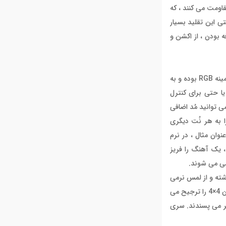
قاومت می کنند ، که
ی این تقلید بسیار
 توجه به قیمت مناسب و مقرون بصرفه بودن ، از اکشن و
این میدی کیبورد مجهز به پدهای لاستیکی ساخته شده از سیلیکون بوده که از سایز مناسبی نیز برخوردار هستند. این پدهای فوق العاده مجهز به نور پس زمینه RGB بوده و به
یا حتی برای کنترل
ف DAW استفاده کنید. به طور پیش فرض ، این پدها هشت نت اول را در رنگ شناسی از نت E اکتاو مینور کپی می کنند. با دکمه Bank، می توانید مُد اضافی
ید تا پدها را به هر نُت دیگری
 به عنوان مثال ، در نرم
ه ، یک آهنگ را فریز
ته و از لمس نرمی
برخوردارند و هنگام ضربه زدن بر روی پدها انگشتان نمی لغزند. 8 پد برای ساخت بیت های هیجان انگیز کافی است، اما طرفداران فینگر درامینگ ، چیدمان 4×4 را ترجیح می
و طراحی را بیشتر می پسندند. سری