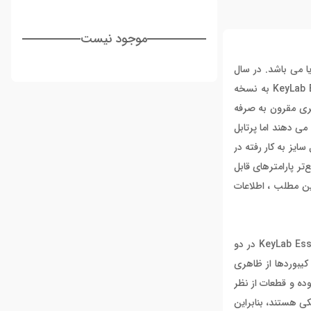
موجود نیست
برند آرتوریا می باشد. در سال
2023، آرتوریا نسل جدیدی از کیبوردهای KeyLab Essential MIDI را به بازار معرفی کرد. تاکنون تنها مدل‌های KeyLab Essential 49 و KeyLab Essential 61 به نسخه
 است که کنترلرهای این سری مقرون به صرفه
فزار اختصاصی آرتوریا هستند . این سری از کیبوردها عملکردی مشابه با کیبوردهای پرچمدار سری Arturia KeyLab ارائه می دهند اما پرتابل
ایز به کار رفته در
تر پارامترهای قابل
این مطلب ، اطلاعات
بیایید بررسی Arturia KeyLab Essential 61 mk3 را با نگاهی به طراحی و ساخت کلی شروع کنیم. همانند مدل های قبلی ، کیبوردهای KeyLab Essential MK3 در دو
یبوردها از ظاهری
وده و قطعات از نظر
کی هستند، بنابراین