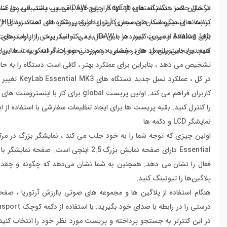
برنامه های دیگر، امکان تخصیص کاربر از طریق پروتکل های استاندارد MCU/HUI وجود دارد.
کتابخانه اینسترومنت های مجازی آرتوریا طراحی شده اند. تعداد زیادی از ک
کنید. جابجایی بین مُد ها در چشم به هم زدنی صورت گرفته و به شما این امک
تشخیص می دهد ، بنابراین برای عملکرد بهتر ، کافی است دستگاه را به حالت DAW تغییر د
را کنترل کنید. بقیه پریست ها برای ایجاد تنظیمات سفارشی با استفاده از ابزار اختصاصی DI Control Center
نمایشگر LCD و دکمه ها
Essential دارای صفحه نمایش بزرگ 2.5 ا
فعال را نشان می دهد. همچنین به شما نشان می‌دهد که چگونه و چقدر فید
پلاگین‌ها را تیونینگ کنید.
هنگام استفاده از پلاگین ها و مجموعه های صوتی باارزش آرتوریا ، صفحه 