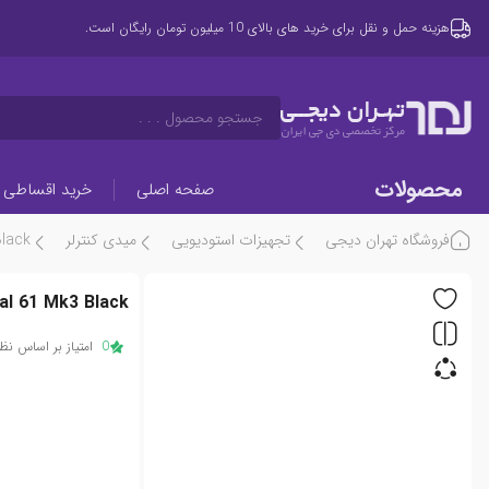
هزینه حمل و نقل برای خرید های بالای 10 میلیون تومان رایگان است.
تهـران دیجــی
جستجو محصول . . .
مرکز تخصصی دی جی ایران
محصولات
صفحه اصلی
خرید اقساطی
فروشگاه تهران دیجی
تجهیزات استودیویی
میدی کنترلر
Black
ial 61 Mk3 Black
0
امتیاز بر اساس نظر 0 کار