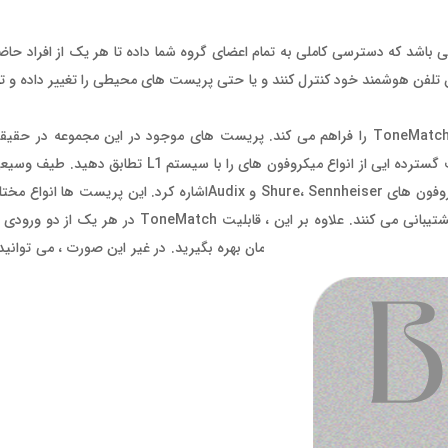
از جذاب ترین ویژگی های این اسپیکر ، وجود اپلیکیشن MIX APP می باشد که دسترسی کاملی به تمام اعضای گروه شما داده تا هر یک ا
ده را از طریق تلفن هوشمند خود کنترل کنند و یا حتی پریست های محیطی را تغییر داده و 
اپلیکیشن L1 Mix همچنین دسترسی به مجموعه پریست های اکولایزر ToneMatch را فراهم می کند. پریست های موجود در این
اکولایزرها را تشکیل داده که با کمک آن ها ، شما این امکان را دارید تا طیف گسترده ایی از انو
محبوب در این مجموعه حضور داشته که از میان آن های می توان به میکروفون های Shure، Sennheiser و Audixا
مختلف از را در اختیار شما قرار می‌دهد و از پریست های میکروفون نیز پشتیبانی می کنند. عل
لیست حضور داشته ، به صورت همزمان بهره بگیرید. در غیر این صورت ، می توانید