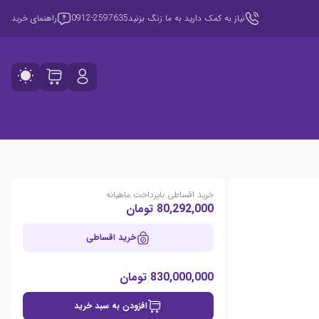
نیاز به کمک دارید به ما زنگ بزنید
0912-2597635
راهنمای خرید
خرید اقساطی باپرداخت ماهیانه
80,292,000 تومان
خرید اقساطی
830,000,000 تومان
افزودن به سبد خرید