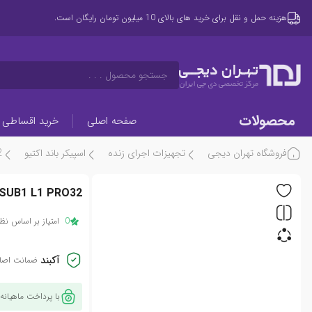
هزینه حمل و نقل برای خرید های بالای 10 میلیون تومان رایگان است.
تهـران دیجــی
جستجو محصول . . .
مرکز تخصصی دی جی ایران
محصولات
صفحه اصلی
خرید اقساطی
فروشگاه تهران دیجی
تجهیزات اجرای زنده
اسپیکر باند اکتیو
2
 SUB1 L1 PRO32
0
امتیاز بر اساس نظر 0 کار
آکبند
ضمانت اصال
با پرداخت ماهیانه