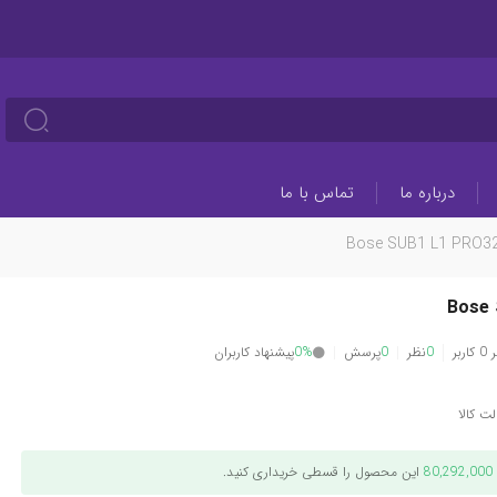
درباره ما
تماس با ما
Bose SUB1 L1 PRO3
Bose
بر
0
نظر
0
پرسش
0%
پیشنهاد کاربران
ت کالا
80,292,000
این محصول را قسطی خریداری کنید.