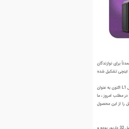
ر عرضه شد ، سیستم آرایه خطی و یا همان "stick PA" را برای اولین بار به جهانیان معرفی کرد.سیستم اسپیکریL1 که عمدتاً برای نوازندگان
و دی‌جی‌هایی طراحی شده بود که دائم در حال سفر بوده و علاقه مند به اجرا در سالن های کوچک تا متوسط می باشند ، واز دو ستون و 24 درایورهای 2.5 اینچی تشکیل شده
اسپیکر آرایه L1 یکی از محبوب ترین و پرفروش ترین محصولات برند Bose می باشد و از زمان انتشار تنها چند به روز رسانی داشته است .نسخه اورجینال L1 اکنون به عنوان
20 نسخه L1 Model 1S نیز به بازار عرضه شد. اما در مطلب امروز ، ما
م که تصویری جامع و کامل را از این محصول
در حقیقت پاور استند ، دو ستون متشکل از 16 داریور 2 اینچی از جنس نئودیوم می باشد که یک سیستم آرایه ایی محشر را ایجاد کرده که در مجموعه شامل 32 داریور بوده و