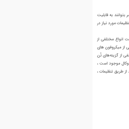
ز افراد حاضر بتوانند به قابلیت
تنظیمات مورد نیاز در
 مجموعه در حقیقت انواع مختلفی از
اع میکروفون های را با سیستم L1 تطابق دهید. طیف وسیعی از میکروفون های
شاره کرد. این پریست ها انواع مختلفی از گزینه‌های تُن
اوه بر این ، قابلیت ToneMatch در هر یک از دو ورودی وکال موجود است ،
 از طریق تنظیمات ،