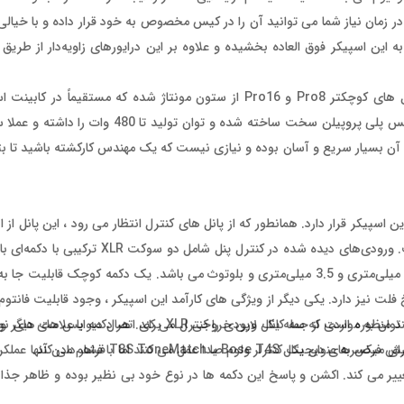
ز دارد. وزن پاور استند کمتر از 7 کیلوگرم بوده و در زمان نیاز شما می توانید آن را در کیس مخصوص به خود قرار داده 
ین اسپیکر فوق العاده بخشیده و علاوه بر این درایورهای زاویه‌دار از طریق
در حقیقت پاور استند ویژگی منحصر به فرد به L1 Pro32 بوده اما مدل های کوچکتر Pro8 و Pro16 از ستون مونتاژ 
برخوردارند. شاید باور نکنید اما پاور استند به کار رفته در این اسپیکر از جنس پلی پروپ
ب آن بسیار سریع و آسان بوده و نیازی نیست که یک مهندس کارکشته باشید تا بتو
 اسپیکر قرار دارد. همانطور که از پانل های کنترل انتظار می رود ، این پانل از ا
بوده و فضای قابل قبولی به اتصالات و انواع کنترل ها اختصاص داده است. ورودی‌های 
بین Mic، Inst و Off (خط ورودی) ، به‌علاوه aux 1/3 با سوکت‌های 6.5 میلی‌متری و 3.5 میلی‌متری و بلوتوث می باشد. یک د
 جمله لایو، موسیقی یا گفتار با تنظیمات Off برای پاسخ فلت نیز دارد. یکی دیگر از ویژگی های کارآمد این اسپیکر ، وجود قاب
 منظوره است که سه کانال ورودی را کنترل می کند. هر دکمه با علامت های نو
 یا T8S ToneMatch فراهم می کند.
فرض به عنوان یک کنترلر ولوم صدا عمل می کنند اما با فشار دادن آنها عملکردش
های Treble، Bass و Reverb برای هر کانال تغییر می کند. اکشن و پاسخ این دکمه ها در نوع خود بی نظیر بوده و ظ