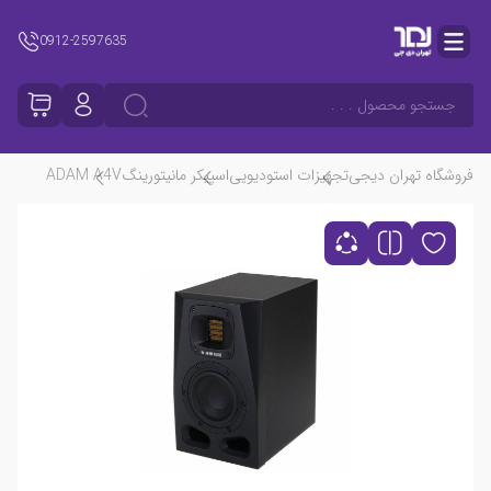
0912-2597635
جستجو محصول . . .
فروشگاه تهران دیجی
تجهیزات استودیویی
اسپیکر مانیتورینگ
ADAM A4V