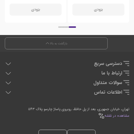
بزودی
بزودی
بازگشت به بالا
دسترسی سریع
هدفون دی جی
ارتباط با ما
دی جی کنترلر
تماس با ما
سوالات متداول
تجهیزان اجرای زنده
سوالات متداول
اطلاعات تماس
تجهیزات استودیویی
0912-2597635
021-66764054
تهران، خیابان جمهوری، بعد از پل حافظ، روبروی پاساژ چارسو پلاک ۵۴۳
7 روز هفته، 24 ساعته پاسخگوی شما هستیم
مشاهده در نقشه