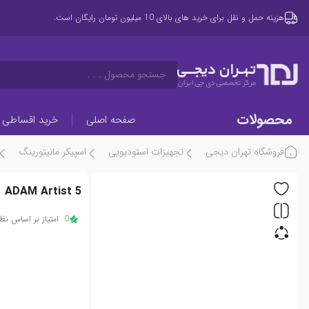
هزینه حمل و نقل برای خرید های بالای 10 میلیون تومان رایگان است.
تهـران دیجــی
جستجو محصول . . .
مرکز تخصصی دی جی ایران
محصولات
صفحه اصلی
خرید اقساطی
فروشگاه تهران دیجی
تجهیزات استودیویی
اسپیکر مانیتورینگ
ADAM Artist 5
0
امتیاز بر اساس نظر 0 کار