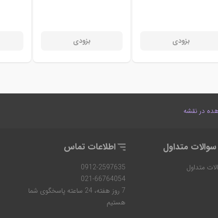
بزودی
بزودی
ده در نقشه
سوالات متداول
اطلاعات تماس
لات متداول
0912-2597635
021-66764054
7 روز هفته، 24 ساعته پاسخگوی شما
هستیم