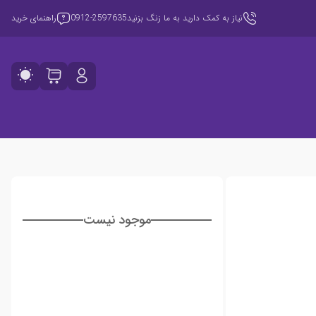
نیاز به کمک دارید به ما زنگ بزنید
0912-2597635
راهنمای خرید
موجود نیست