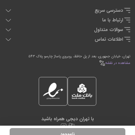
دسترسی سریع
هدفون دی جی
ارتباط با ما
دی جی کنترلر
تماس با ما
سوالات متداول
تجهیزان اجرای زنده
سوالات متداول
اطلاعات تماس
تجهیزات استودیویی
0912-2597635
021-66764054
تهران، خیابان جمهوری، بعد از پل حافظ، روبروی پاساژ چارسو پلاک ۵۴۳
7 روز هفته، 24 ساعته پاسخگوی شما هستیم
مشاهده در نقشه
با تهران دیجی همراه باشید
ناموجود