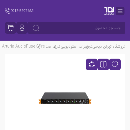
0912-2597635
جستجو محصول . . .
فروشگاه تهران دیجی
تجهیزات استودیویی
کارت صدا
Arturia AudioFuse 8Pre