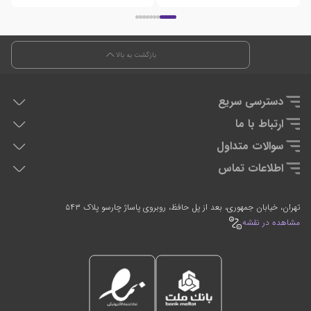
بازگشت به بالا
دسترسی سریع
هدفون دی جی
ارتباط با ما
دی جی کنترلر
تماس با ما
سوالات متداول
تجهیزان اجرای زنده
سوالات متداول
اطلاعات تماس
تجهیزات استودیویی
0912-2597635
021-66764054
تهران، خیابان جمهوری، بعد از پل حافظ، روبروی پاساژ چارسو پلاک ۵۴۳
7 روز هفته، 24 ساعته پاسخگوی شما هستیم
مشاهده در نقشه