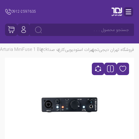
0912-2597635
جستجو محصول . . .
فروشگاه تهران دیجی
تجهیزات استودیویی
کارت صدا
Arturia MiniFuse 1 Black