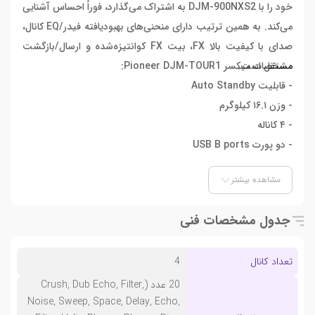
خود را با DJM-900NXS2 به اشتراک می‌گذارد، فوراً احساس آشنایی
می‌کند. به همین ترتیب دارای منحنی‌های بهبودیافته فیدر/EQ کانال،
صدای با کیفیت بالا FX، بیت FX کوانتیزه‌شده و ارسال/بازگشت
مستقل است.
مشخصات میکسر Pioneer DJM-TOUR1:
- قابلیت Auto Standby
- وزن ۱۶.۱ کیلوگرم
- ۴ کاناله
- دو پورت USB B ports
- پورت USB A port
مشاهده بیشتر
- چیدمان استاندارد و آشنا
جدول مشخصات فنی
تعداد کانال
4
20 عدد (Crush, Dub Echo, Filter,
Noise, Sweep, Space, Delay, Echo,