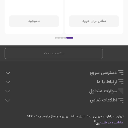
تماس برای خرید
ناموجود
بازگشت به بالا
دسترسی سریع
هدفون دی جی
ارتباط با ما
دی جی کنترلر
تماس با ما
سوالات متداول
تجهیزان اجرای زنده
سوالات متداول
اطلاعات تماس
تجهیزات استودیویی
0912-2597635
021-66764054
تهران، خیابان جمهوری، بعد از پل حافظ، روبروی پاساژ چارسو پلاک ۵۴۳
7 روز هفته، 24 ساعته پاسخگوی شما هستیم
مشاهده در نقشه