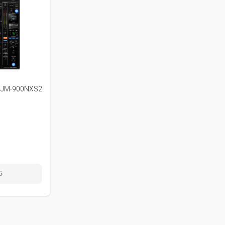
 DJM-900NXS2
ن