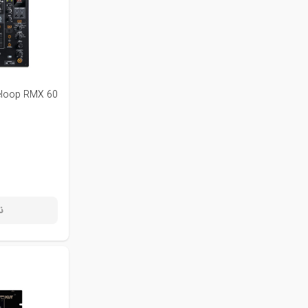
eloop RMX 60
ن