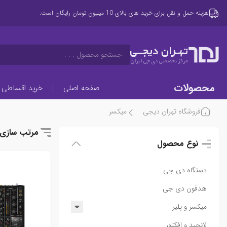
هزینه حمل و نقل برای خرید های بالای 10 میلیون تومان رایگان است.
تهـران دیجــی
جستجو محصول . . .
مرکز تخصصی دی جی ایران
محصولات
صفحه اصلی
خرید اقساطی
فروشگاه تهران دیجی
میکسر
مرتب سازی
نوع محصول
دستگاه دی جی
هدفون دی جی
میکسر و پلیر
میکسر
لانچپد و افکتور