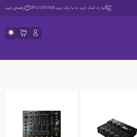
نیاز به کمک دارید به ما زنگ بزنید
0912-2597635
راهنمای خرید