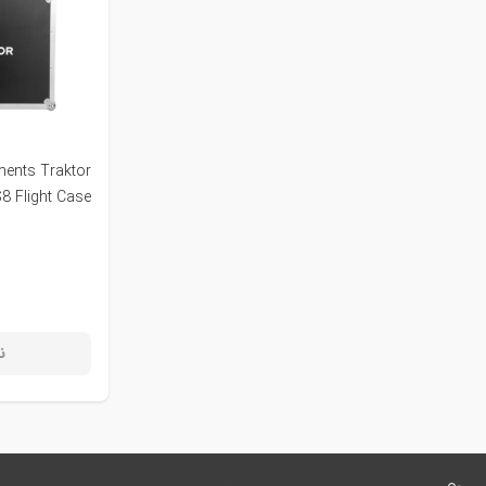
ments Traktor
S8 Flight Case
ن