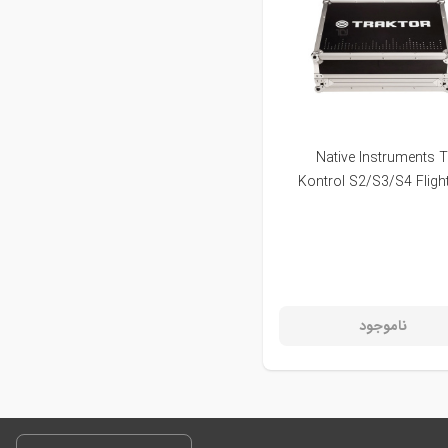
Native Instruments T
Kontrol S2/S3/S4 Fligh
ناموجود