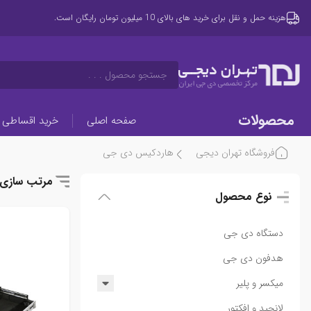
هزینه حمل و نقل برای خرید های بالای 10 میلیون تومان رایگان است.
تهـران دیجــی
جستجو محصول . . .
مرکز تخصصی دی جی ایران
محصولات
صفحه اصلی
خرید اقساطی
فروشگاه تهران دیجی
هاردکیس دی جی
مرتب سازی
نوع محصول
دستگاه دی جی
هدفون دی جی
میکسر و پلیر
میکسر
لانچپد و افکتور