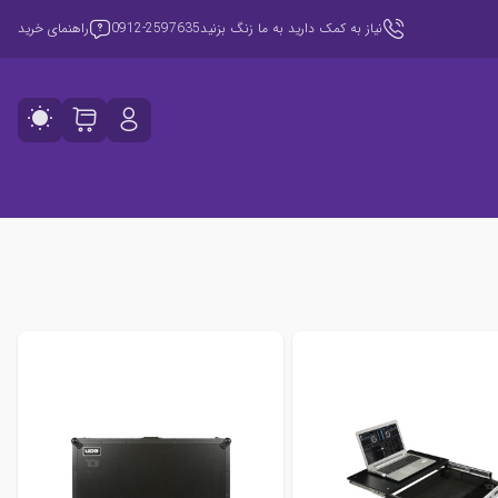
نیاز به کمک دارید به ما زنگ بزنید
0912-2597635
راهنمای خرید