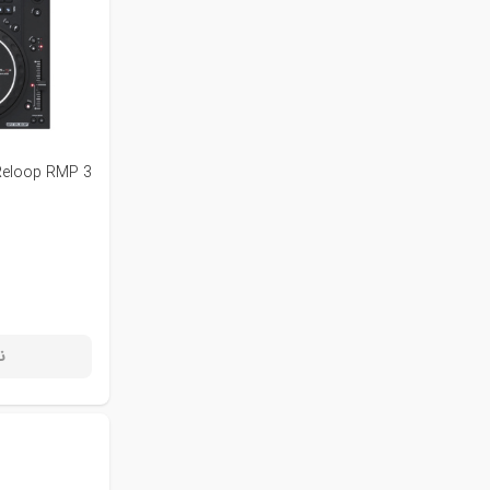
Reloop RMP 3
ن