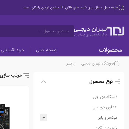
هزینه حمل و نقل برای خرید های بالای 10 میلیون تومان رایگان است.
تهـران دیجــی
جستجو محصول . . .
مرکز تخصصی دی جی ایران
محصولات
صفحه اصلی
خرید اقساطی
فروشگاه تهران دیجی
پلیر
مرتب سازی
نوع محصول
دستگاه دی جی
هدفون دی جی
میکسر و پلیر
میکسر
لانچپد و افکتور