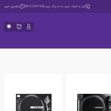
نیاز به کمک دارید به ما زنگ بزنید
0912-2597635
راهنمای خرید