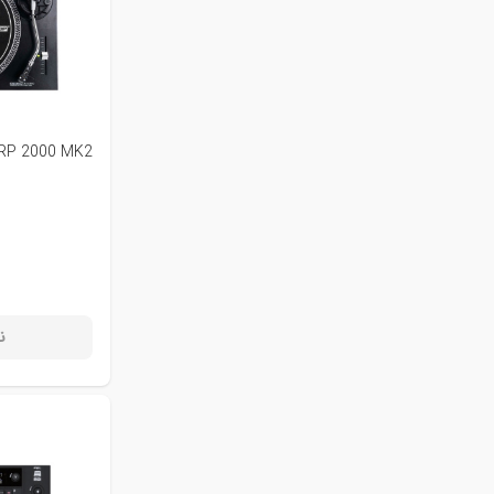
 RP 2000 MK2
ن