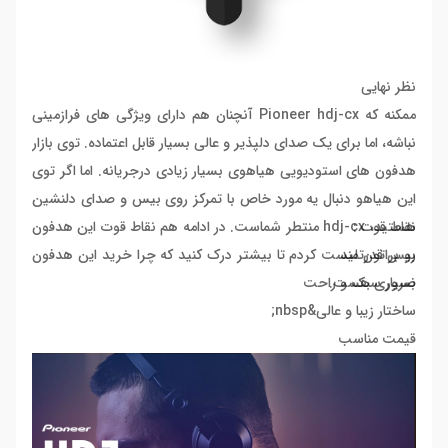
نظر نهایی
ممکنه که Pioneer hdj-cx آنچنان هم دارای ویژگی های فرازمینی
نباشه، اما برای یک صدای دلپذیر و عالی بسیار قابل اعتماده. توی بازار
هدفون های استودیویی هیاهوی بسیار زیادی درجریانه. اما اگر توی
این هیاهو دنبال یه مورد خاص با تمرکز روی بیس و صدای دلنشین
نقاط قوت :
هستید، hdj-cx منتطر شماست. در ادامه هم نقاط قوت این هدفون
بیس قدرتمند
رو براتون لیست کردم تا بیشتر درک کنید که چرا خرید این هدفون
ضروری هست.
بسیار سبک و راحت
ساختار زیبا و عالی&nbsp;
قیمت مناسب
کابل های جدا شدنی
کیفیت صدای گوش نوازس