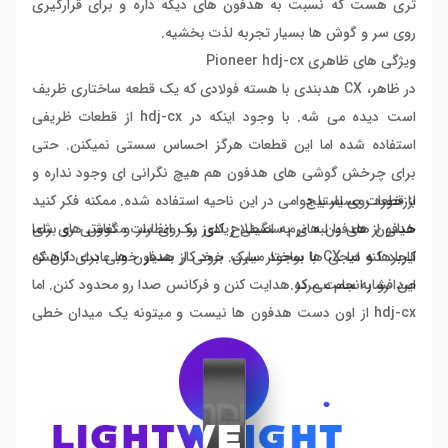
تری هست که نسبت به هدفون های دیگه داره و برای قرارگیری
روی سر و گوش ها بسیار تجربه لذت بخشیه.
ویژگی های ظاهری
Pioneer hdj-cx
در ظاهر، CX هدبندی با هسته فولادی که یک قطعه ساختاری ظریف
است دیده می شه. با وجود اینکه در hdj-cx از قطعات ظریفی
استفاده شده اما این قطعات هرگز احساس سستی نمیکنن. حتی
برای چرخش گوشی های هدفون هم هیچ نگرانی ای وجود نداره و
بازخورد روی استیج
از قطعات بسیار با دوامی در این ناحیه استفاده شده. ممکنه فکر کنید
هدفون های با لبه نرم سنگینی زیادی رو روی سر و گوش های شما
خیلی از هدفون های به اصطلاح کلوز بک انظارات متفاوتی رو برای
ایجاد کنه اما CX با ساختار سبک خود کار بسیار خوبی برای کاهش
کاربرها و دیجی ها بوجود میارن. برخی از هدفون ها عادت دارن که
این فشار انجام می ده.
صدا رو به سمت مرکز هدایت کنن و فرکانس صدا رو محدود کنن. اما
hdj-cx از اون دست هدفون ها نیست و میتونه یک میدان خطی
استریو رو ارائه بده و دقت تحسین برانگیزی توی تشخیص کانال
های راست و چپ داره پس میتونه یه مرجع قوی برای شما باشه
برای اینکه بدونی توی ترکیب صدا ها، هر صدا و ترکیب کجا قرار
داره.