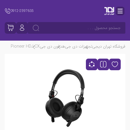
0912-2597635
جستجو محصول . . .
فروشگاه تهران دیجی
تجهیزات دی جی
هدفون دی جی
Pioneer HDJ-CX