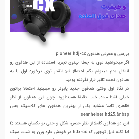
بررسی و معرفی هدفون
pioneer hdj-cx
اگر میخواهید توی یه جمله بهتون تجربه استفاده از این هدفون رو
انتقال بدم میتونم بگم احتمالا تالا انقدر توی برخورد اول با یه
هدفون تحت تاثیر قرار نگرفته بودید.
در نگاه اول وقتی هدفون جدید پایونر رو میبینید احتمالا براتون
خیلی آشنا میاد. خب دقیقا همینطوره! چون این هدفون از نظر
ظاهری کاملا مشابه یکی از بهترین هدفون های کلاسیک یعنی
sennheiser hd25
.&nbsp;
این دو هدفون کاملا از نظر جنس، شکل و حتی بو یکسان هستند :)
اما نکته قابل توجهی که hdx-cx در خودش داره وزن به شدت سبک