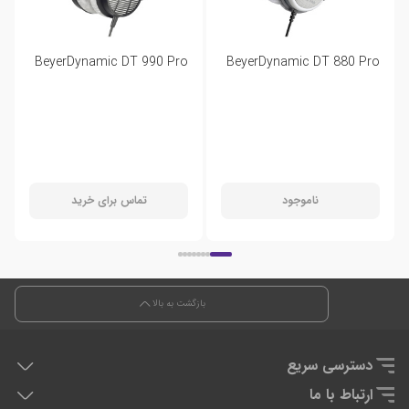
BeyerDynamic DT 990 Pro
BeyerDynamic DT 880 Pro
ناموجود
تماس برای خرید
بازگشت به بالا
دسترسی سریع
هدفون دی جی
ارتباط با ما