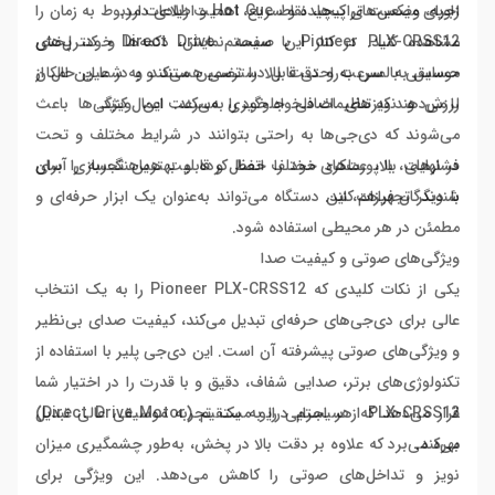
اجرای میکس‌های پیچیده و سریع، اهمیت زیادی دارد.
زاویه، وضعیت تراک‌ها، نقاط Hot Cue و اطلاعات مربوط به زمان را
مشاهده کنید. در کنار این صفحه نمایش، دکمه‌ها و کنترل‌های
Pioneer PLX-CRSS12 با سیستم Direct Drive خود، پخش
حساس به لمس به‌راحتی قابل دسترسی هستند و به شما این امکان
موسیقی با سرعت و دقت بالا را تضمین می‌کند و در عین حال از
را می‌دهند که تنظیمات دلخواه خود را به‌سرعت اعمال کنید.
لرزش و نویزهای اضافی جلوگیری می‌کند. این ویژگی‌ها باعث
می‌شوند که دی‌جی‌ها به راحتی بتوانند در شرایط مختلف و تحت
فشارهای بالا، عملکرد خود را حفظ کرده و بهترین تجربه را برای
در نهایت، با پورت‌های مختلف اتصال و قابلیت هماهنگ‌سازی آسان
شنوندگان فراهم کنند.
با دیگر تجهیزات، این دستگاه می‌تواند به‌عنوان یک ابزار حرفه‌ای و
مطمئن در هر محیطی استفاده شود.
ویژگی‌های صوتی و کیفیت صدا
یکی از نکات کلیدی که Pioneer PLX-CRSS12 را به یک انتخاب
عالی برای دی‌جی‌های حرفه‌ای تبدیل می‌کند، کیفیت صدای بی‌نظیر
و ویژگی‌های صوتی پیشرفته آن است. این دی‌جی پلیر با استفاده از
تکنولوژی‌های برتر، صدایی شفاف، دقیق و با قدرت را در اختیار شما
قرار می‌دهد که هر اجرایی را به یک تجربه موسیقی عالی تبدیل
PLX-CRSS12 از سیستم درایو مستقیم (Direct Drive Motor)
می‌کند.
بهره می‌برد که علاوه بر دقت بالا در پخش، به‌طور چشمگیری میزان
نویز و تداخل‌های صوتی را کاهش می‌دهد. این ویژگی برای