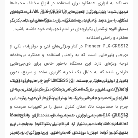
دستگاه به ابزاری همه‌کاره برای استفاده در انواع مختلف محیط‌ها
تبدیل شود. این ویژگی به‌ویژه برای دی‌جی‌هایی که در مکان‌های
در نهایت، با پشتیبانی از اتصال‌های LAN، PLX-CRSS12 به شما این
مختلف اجرا دارند و نیاز به هماهنگی میان دستگاه‌های مختلف دارند،
امکان را می‌دهد که چندین دستگاه را به‌طور همزمان به یکدیگر
بسیار مفید است.
متصل کرده و کنترل یکپارچه‌ای بر تمام تجهیزات خود داشته باشید.
عملکرد و راحتی استفاده
Pioneer PLX-CRSS12 در کنار ویژگی‌های فنی و نوآورانه، یکی از
دی‌جی پلیرهایی است که به راحتی استفاده و عملکرد بی‌دغدغه
توجه ویژه‌ای دارد. این دستگاه به‌طور خاص برای دی‌جی‌هایی
طراحی شده که به دنبال یک تجربه کاربری ساده و سریع، بدون
کاهش کیفیت عملکرد هستند. PLX-CRSS12 با طراحی ارگونومیک
یکی از ویژگی‌های برجسته این دستگاه، چرخ جابجایی (Jog
و کنترل‌های دقیق، به شما امکان می‌دهد که در هر شرایطی، چه در
Wheel) حساس و بزرگ است که در کنار دیگر کنترل‌ها، تجربه‌ای
اجراهای زنده و چه در استودیو، به بهترین شکل از آن بهره ببرید.
دقیق و راحت در جابجایی تراک‌ها و تنظیم آن‌ها فراهم می‌کند. این
چرخ با حساسیت بالا، امکان کنترل دقیق را در تغییرات سرعت و
زمان‌بندی فراهم می‌آورد. همچنین، استفاده از Magnetic
PLX-CRSS12 همچنین دارای صفحه نمایش دیجیتال و واضح است
Crossfader باعث می‌شود که انتقال بین تراک‌ها به‌طور نرم و
که تمامی اطلاعات مورد نیاز را در اختیار شما قرار می‌دهد. این
بدون هیچ‌گونه نویز یا وقفه‌ای انجام شود. این ویژگی به‌ویژه در
نمایشگر به شما امکان می‌دهد که به‌راحتی و بدون نیاز به تغییر