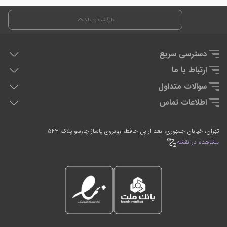
بازگشت به بالا
دسترسی سریع
هدفون دی جی
ارتباط با ما
دی جی کنترلر
تماس با ما
سوالات متداول
تجهیزان اجرای زنده
سوالات متداول
اطلاعات تماس
تجهیزات استودیویی
0912-2597635
021-66764054
تهران، خیابان جمهوری، بعد از پل حافظ، روبروی پاساژ چارسو پلاک ۵۴۳
7 روز هفته، 24 ساعته پاسخگوی شما هستیم
مشاهده در نقشه