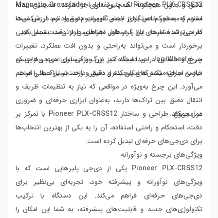
دقیق و بدون هیچگونه لگ یا وقفه‌ای اجرا شوند. همچنین، بدنه
Pioneer PLX-CRSS12 همچنین دارای Magnetic Crossfader
مقاوم و مستحکم دستگاه از جنس آلومینیوم و مواد ضد لرزش است
است که به‌طور خاص برای انجام تغییرات دقیق و نرم در میکس‌ها
که می‌تواند فشارهای بالا را در طول اجراهای طولانی‌مدت تحمل کند.
طراحی شده است. این کراسفادر مغناطیسی از دقت بسیار بالایی
برخوردار است و می‌تواند به‌راحتی و بدون افت عملکرد، تغییرات
سریع و حساس در صدا ایجاد کند. این ویژگی برای دی‌جی‌هایی که
چرخ Jog Wheel این دستگاه نیز بزرگ و حساس است و از جنس
نیاز به اجرای میکس‌های پیچیده و دقیقی دارند، بسیار حیاتی است.
خاصی ساخته شده که امکان کنترل دقیق و راحت‌تر تراک‌ها را فراهم
می‌آورد. این چرخ به‌ویژه در مواقعی که نیاز به تنظیمات ظریف و
انتقال دقیق بین تراک‌ها دارید، به‌عنوان ابزاری حرفه‌ای و ضروری
عمل می‌کند.
در مجموع، طراحی و ساختار Pioneer PLX-CRSS12 با تمرکز بر
دقت، استحکام و راحتی استفاده، آن را به یکی از بهترین انتخاب‌ها
برای دی‌جی‌های حرفه‌ای تبدیل کرده است.
ویژگی‌های برجسته و نوآورانه
Pioneer PLX-CRSS12 یکی از دی‌جی پلیرهایی است که با
ویژگی‌های نوآورانه و پیشرفته خود، تجربه‌ای بی‌نظیر برای
دی‌جی‌های حرفه‌ای فراهم می‌کند. این دستگاه با ترکیب
تکنولوژی‌های جدید و قابلیت‌های پیشرفته، به شما این امکان را