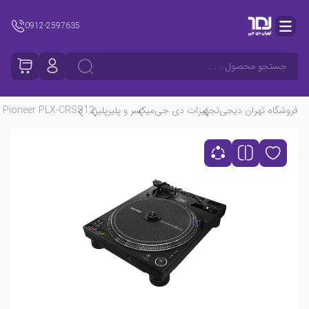
0912-2597635
جستجو محصول . . .
فروشگاه تهران دیجی
تجهیزات دی جی
میکسر و پلیر
پلیر
Pioneer PLX-CRSS12