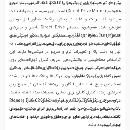
می‌دهد که هر نوع اجرای زنده را با دقت و انعطاف‌پذیری بالا انجام
یکی از برجسته‌ترین ویژگی‌های PLX-CRSS12، سیستم درایو
دهید.
مستقیم (Direct Drive Motor) است. این سیستم پیشرفته باعث
می‌شود که سرعت و دقت در پخش تراک‌ها به‌طور قابل توجهی
افزایش یابد. همچنین، سیستم Direct Drive تأخیر و نویزهای
اضافی را که معمولاً در دیگر سیستم‌های درایو ممکن است ایجاد
Magnetic Crossfader این دستگاه نیز از دیگر ویژگی‌های
شوند، حذف کرده و تجربه‌ای بدون افت کیفیت را ارائه می‌دهد.
نوآورانه‌ای است که به طور ویژه برای دی‌جی‌هایی طراحی شده که
نیاز به دقت بالا و تغییرات نرم و سریع در میکس‌ها دارند. این
کراسفادر مغناطیسی با واکنش‌دهی سریع، کنترل فوق‌العاده‌ای روی
صداها فراهم می‌آورد، به‌ویژه در زمانی که نیاز به انتقال‌های صاف و
ویژگی‌های دیگر شامل چرخ جابجایی (Jog Wheel) حساس و دقیق
بدون تداخل بین تراک‌ها دارید.
است که برای کنترل دقیق بر روی تراک‌ها و افکت‌ها طراحی شده
است. این چرخ به شما این امکان را می‌دهد که حتی در سریع‌ترین
اجراهای زنده، کنترل کاملی روی تمامی تغییرات صدا داشته باشید.
علاوه بر این، PLX-CRSS12 از لطف افکت‌های دیجیتال و سرعت
در مجموع، ویژگی‌های برجسته و نوآورانه Pioneer PLX-CRSS12
بالا پشتیبانی می‌کند که به شما اجازه می‌دهد تراک‌ها را به شیوه‌ای
باعث می‌شود این دی‌جی پلیر نه تنها ابزاری برای پخش موسیقی
کاملاً منحصر به‌فرد تغییر داده و جلوه‌های صوتی جذاب و خلاقانه‌ای
باشد، بلکه یک ابزار حرفه‌ای برای خلق و اجرای زنده‌ و دقت‌های
ایجاد کنید.
صوتی پیچیده باشد.