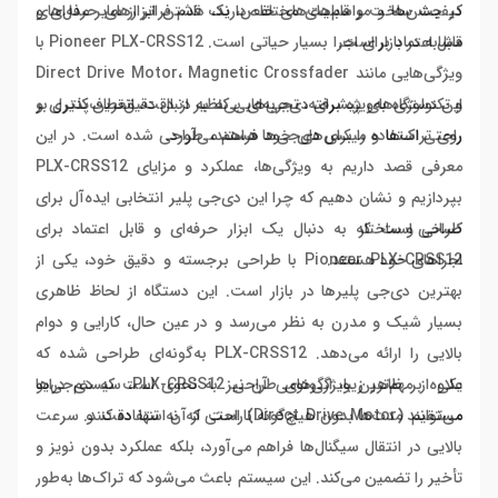
کیفیت ساخت و قابلیت‌های خاص، یک قدم فراتر از سایر مدل‌های
در جشن‌ها و مراسم‌های مختلف دارند، داشتن ابزارهای حرفه‌ای و
مشابه در بازار است.
قابل اعتماد برای اجرا بسیار حیاتی است. Pioneer PLX-CRSS12 با
ویژگی‌هایی مانند Direct Drive Motor، Magnetic Crossfader
و تکنولوژی‌های پیشرفته، تجربه‌ای بی‌نظیر از دقت، انعطاف‌پذیری و
این دستگاه به‌ویژه برای دی‌جی‌هایی که به دنبال دقیق‌ترین کنترل بر
راحتی استفاده را برای دی‌جی‌ها فراهم می‌آورد.
روی تراک‌ها و میکس‌های خود هستند، طراحی شده است. در این
معرفی قصد داریم به ویژگی‌ها، عملکرد و مزایای PLX-CRSS12
بپردازیم و نشان دهیم که چرا این دی‌جی پلیر انتخابی ایده‌آل برای
طراحی و ساختار
کسانی است که به دنبال یک ابزار حرفه‌ای و قابل اعتماد برای
اجراهای خود هستند.
Pioneer PLX-CRSS12 با طراحی برجسته و دقیق خود، یکی از
بهترین دی‌جی پلیرها در بازار است. این دستگاه از لحاظ ظاهری
بسیار شیک و مدرن به نظر می‌رسد و در عین حال، کارایی و دوام
بالایی را ارائه می‌دهد. PLX-CRSS12 به‌گونه‌ای طراحی شده که
علاوه بر ظاهر زیبا، ارگونومی آن نیز به نحوی است که دی‌جی‌ها
یکی از مهم‌ترین ویژگی‌های طراحی PLX-CRSS12، سیستم درایو
می‌توانند مدت‌ها بدون هیچ‌گونه ناراحتی از آن استفاده کنند.
مستقیم (Direct Drive Motor) است که نه تنها دقت و سرعت
بالایی در انتقال سیگنال‌ها فراهم می‌آورد، بلکه عملکرد بدون نویز و
تأخیر را تضمین می‌کند. این سیستم باعث می‌شود که تراک‌ها به‌طور