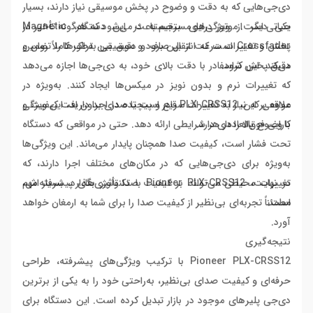
دی‌جی‌هایی که به دقت و وضوح در پخش موسیقی نیاز دارند، بسیار
حیاتی است. موتور درایو مستقیم باعث می‌شود که هرگونه تأخیر در
یکی دیگر از ویژگی‌های برجسته در این دستگاه، Magnetic
پخش و تغییرات سرعت از بین برود و موسیقی به‌طور کاملاً روان و
Crossfader است که انتقال صاف و دقیق بین تراک‌ها را تضمین
دقیق پخش شود.
می‌کند. این کراسفادر با دقت بالای خود، به دی‌جی‌ها اجازه می‌دهد
که تغییرات نرم و بدون نویز در میکس‌ها ایجاد کنند. به‌ویژه در
مواقعی که نیاز به تغییرات سریع و پیچیده در اجرا دارید، این ویژگی
علاوه بر این، PLX-CRSS12 قادر است تا صدای بدون افت کیفیت و
کارایی فوق‌العاده‌ای دارد.
با وضوح بالا را در هر شرایطی ارائه دهد. حتی در مواقعی که دستگاه
تحت فشار است، کیفیت صدا همچنان پایدار می‌ماند. این ویژگی‌ها
به‌ویژه برای دی‌جی‌هایی که در مکان‌های مختلف اجرا دارند، که
تغییرات محیطی می‌تواند بر کیفیت صدا تأثیر بگذارد، بسیار مهم
در نهایت، Pioneer PLX-CRSS12 با تکنولوژی‌های پیشرفته‌اش،
است.
مطمئناً تجربه‌ای بی‌نظیر از کیفیت صدا را برای شما به ارمغان خواهد
آورد.
نتیجه‌گیری
Pioneer PLX-CRSS12 با ترکیب ویژگی‌های پیشرفته، طراحی
حرفه‌ای و کیفیت صدای بی‌نظیر، به‌راحتی خود را به یکی از برترین
دی‌جی پلیرهای موجود در بازار تبدیل کرده است. این دستگاه برای