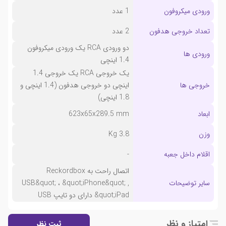
ورودی میکروفون
1 عدد
تعداد خروجی هدفون
2 عدد
دو ورودی RCA یک ورودی میکروفون
ورودی ها
1.4 اینچی
یک خروجی RCA یک خروجی 1.4
خروجی ها
اینچی دو خروجی هدفون (1.4 اینچی و
1.8 اینچی)
ابعاد
623x65x289.5 mm
وزن
3.8 Kg
اقلام داخل جعبه
-
اتصال راحت به Reckordbox
سایر توضیحات
USB&quot; ، &quot;iPhone&quot; ,
&quot;iPad دارای دو تایپ USB
امتیاز و نظر
ثبت نظر