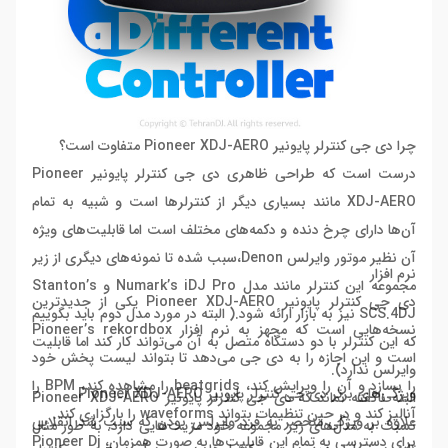
چرا دی جی کنترلر پایونیر Pioneer XDJ-AERO متفاوت است؟
درست است که طراحی ظاهری دی جی کنترلر پایونیر Pioneer
XDJ-AERO مانند بسیاری دیگر از کنترلرها است و شبیه به تمام
آن‌ها دارای چرخ دنده و دکمه‌های مختلف است اما قابلیت‌های ویژه
آن نظیر موتور وایرلس Denon،سبب شده تا نمونه‌های دیگری از زیر
نرم افزار
مجموعه این کنترلر مانند مدل Numark’s iDJ Pro و Stanton’s
دی جی کنترلر پایونیر Pioneer XDJ-AERO یکی از جدیدترین
SCS.4DJ نیز به بازار ارائه شود.( البته در مورد مدل دوم باید بگوییم
نسخه‌هایی است که مجهز به نرم افزار Pioneer’s rekordbox
که این کنترلر با دو دستگاه متصل به آن می‌تواند کار کند اما قابلیت
است و این اجازه را به دی جی می‌دهد تا بتواند لیست پخش خود
وایرلس ندارد).
را بسازد و آن را ویرایش کند، beatgrids را مشاهده کند، BPM را
ویژگی‌های برتر دی جی کنترلر پایونیر Pioneer XDJ-AERO
البته ناگفته نماند که دی جی کنترلر پایونیر Pioneer XDJ-AERO
آنالیز کند و در حین تنظیمات بتواند waveforms را بارگزاری کند.
علاوه بر ویژگی منحصر به فرد وایرلس بودن که سبب شد انقلابی
نسبت به مدل‌های زیر مجموعه خود مزیت‌هایی دارد. به طور مثال
برای دسترسی به تمام این قابلیت‌ها به صورت همزمان،
Pioneer Dj