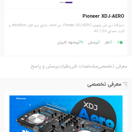
Pioneer XDJ-AERO
دستگاه دی جی پایونیر Pioneer XDJ-AERO، دو کاناله، دارای نرم افزار rekordbox و
کارت صدای 44.1/24
0
0
نظر
0
پرسش
0%
پیشنهاد کاربران
معرفی تخصصی
مشخصات فنی
نظرات
پرسش و پاسخ
معرفی تخصصی