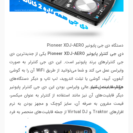
دستگاه دی جی پایونیر Pioneer XDJ-AERO
دی جی کنترلر پایونیر Pioneer XDJ-AERO
یکی از جدیدترین دی
جی کنترلرهای برند
پایونیر
است. این دی جی کنترلر به صورت
وایرلس عمل می کند و شما می‌توانید از طریق WiFi آن را به گوشی
آیفون، آیپد، گوشی یا تبلت اندروید، لپ تاپ و دیگر دستگاه‌های
هوشمند متصل کنید.
درکنار قابلیت بسیار عالی وایرلس بودن
این دی جی کنترلر پایونیر
دیگر قابلیت‌های آن نیز مانند استفاده از کنترلر به عنوان میکسر،
قیمت مقرون به صرفه آن، سایز کوچک و مجهز بودن به نرم
افزارهای Traktor و Virtual DJ از جمله قابلیت‌های منحصر به فرد
و محبوب این دی جی کنترلر است. از این رو ما تصمیم گرفته‌ایم در
این مقاله به جزئیات بیشتری از قابلیت‌های این کنترلر بپردازیم.