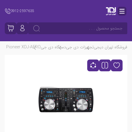
0912-2597635
جستجو محصول . . .
فروشگاه تهران دیجی
تجهیزات دی جی
دستگاه دی جی
Pioneer XDJ-AERO