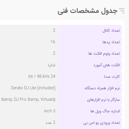
کنترل های Gain و فیلترهای دو قطبی بالا و پایین گذر به همراه اکولایزرهای بالا و پایین برای هر کانال
جدول مشخصات فنی
تعداد کانال
2
تعداد پدها
16
تعداد ولوم افکت ها
2
افکت های آنبورد
ندارد
کارت صدا
24 bit / 48 kHz
نرم افزار همراه دستگاه
Serato DJ Lite (included)
سازگار با نرم افزارهای
) &amp; DJ Pro &amp; Virtualdj
اندازه جاگ ویل ها
3 inch
تعداد ورودی یو اس بی
2 عدد