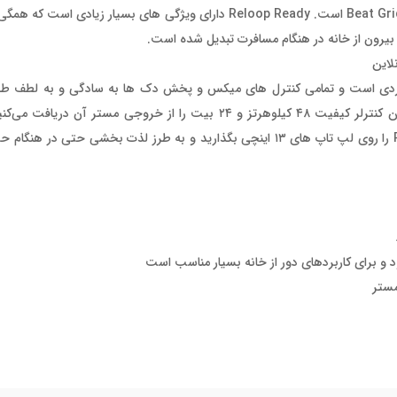
Manual Loop، Sampler، Pitch Play، Scratch Bank، Loop Roll و Beat Grid است. Reloop Ready دارای ویژگی ها
 بیرون از خانه در هنگام مسافرت تبدیل شده است.
لاین
حی بسیار راه دست و کاربردی است و تمامی کنترل های میکس و پخش دک ها به سادگی و به ل
سادگی در دسترس شما است. علاوه بر اینها شما با کارت صدای درونی این کنترلر کیفیت ۴۸ کیلوهرتز و ۲۴ بیت را
میکسر کامل و همچنین با توجه به اندازه ی آن می‌توانید Reloop Ready را روی لپ تاپ های ۱۳ اینچی بگذارید و به طرز
کردن