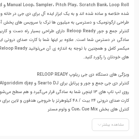
شده خلاصه و ساده شده اند و به یک ابزار ایده آل برای دی جی در خانه و
طراحی ارگونومیک و دسترسی به میلیون ها ترک با سرویس های پخش آن
کنترلر جمع و جور Reloop Ready دارای طرا
های خودتان را رکورد کنید.
ویژگی های دستگاه دی جی ریلوپ RELOOP READY
کنترلر دی جی جمع و جور و پرتابل برای Searto DJ و Algoriddim djay
روی لپ تاپ های ۱۳ اینچی شما به سادگی قرار می‌گیرد و هم سطح می‌شود و برای کاربردهای دور از خانه بسیار مناسب است
کارت صدای درونی ۲۴ بیت / ۴۸ کیلوهرتز با خروجی هدفون و لاین برای مستر
کنترل های بخش Cue، Cue Mix و ولوم مستر
مچ سریع تمپو و کلید آهنگ ها با عملکرد سینک اختصاصی
مشاهده بیشتر
دو جاگویل با دقت حساسیت به لمس و کیفیت بالا برای میکس و اسکرچ 
فیدرهای با کیفیت بالا برای تنظیمات ظریف BPM