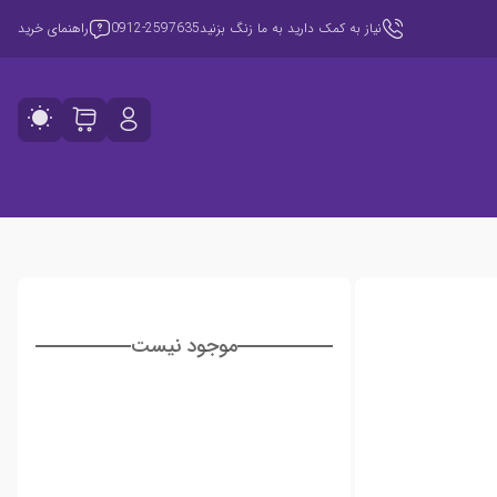
نیاز به کمک دارید به ما زنگ بزنید
0912-2597635
راهنمای خرید
موجود نیست