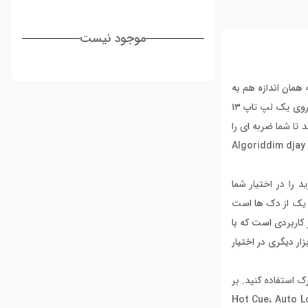
موجود نیست
 همان اندازه هم به
ابزارهای اساسی دی جی برای آماده سازی ست ها و یا اجرا در هنگام سفر و یا جابجایی نیاز دارید. طراحی Reloop Ready به گونه ای است که به خوبی روی یک لپ تاپ ۱۳
 تا شما ضربه ای را
های خوب و کاملی را برای دی جی کردن در اختیار شما می‌گذارد. Reloop Ready برای افزارهای Serato DJ Pro و Algoriddim djay Pro
را در اختیار شما
ند. Reloop Ready دارای ۸ پد چندکاربرده درپایین هر یک از دک ها است
ی جی را راحت می‌کند. Reloop Ready یک کنترلر جمع و جور کاربردی است که با
نیاز به ابزار دیگری در اختیار
 جستجوی سریع در یک ترک استفاده کنید. بر
ر ۸ پد اجرایی بزرگ با نور پس زمینه ی RGB وجود دارد که ۹ مود مختلف اجرا را در اختیار شما می‌گذارد که شامل Hot Cue، Auto Loop،