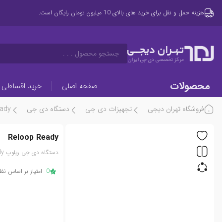
هزینه حمل و نقل برای خرید های بالای 10 میلیون تومان رایگان است.
تهـران دیجــی
جستجو محصول . . .
مرکز تخصصی دی جی ایران
محصولات
صفحه اصلی
خرید اقساطی
فروشگاه تهران دیجی
تجهیزات دی جی
دستگاه دی جی
ady
Reloop Ready
دستگاه دی جی ریلوپ Reloop Ready، دو کاناله، دارای 16 پد کنترلر و اسکرچ 3 اینچی
0
امتیاز بر اساس نظر 0 کار