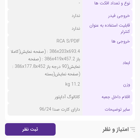
نوع و تعداد افکت ها
-
خروجی فیدر
ندارد
قابلیت استفاده به عنوان
ندارد
کنترلر
خروجی ها
RCA S/PDIF
386x203x693.4 : (صفحه نمایش(کاملا
باز 386x419x457.2 : (صفحه
ابعاد
نمایش(90 درجه باز 386x177.8x452 :
(صفحه نمایش(بسته
وزن
11.2 kg
اقلام داخل جعبه
کاتالوگ آداپتور
سایر توضیحات
دارای کارت صدا 96/24
امتیاز و نظر
ثبت نظر