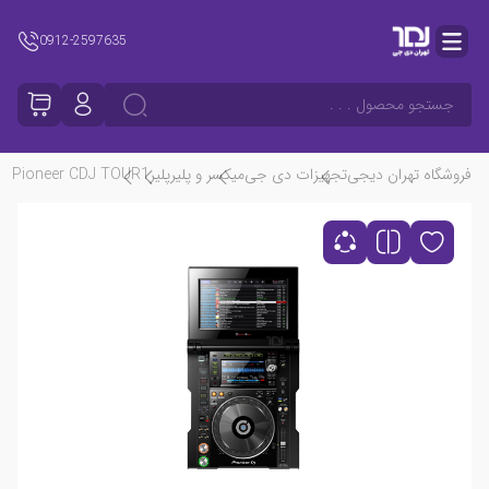
0912-2597635
جستجو محصول . . .
فروشگاه تهران دیجی
تجهیزات دی جی
میکسر و پلیر
پلیر
Pioneer CDJ TOUR1