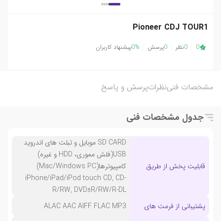
Pioneer CDJ TOUR1
0
0
نظر
0
پرسش
0%
پیشنهاد کاربران
مشخصات فنی
نظرات
پرسش و پاسخ
جدول مشخصات فنی
SD CARD موبایل و تبلت های اندروید
USB(فلش مموری، HDD و غیره)
قابلیت پخش از طریق
کامپیوترها(Mac/Windows PC)
iPhone/iPad/iPod touch CD, CD-
R/RW, DVD±R/RW/R-DL
پشتیبانی از فرمت های
ALAC AAC AIFF FLAC MP3