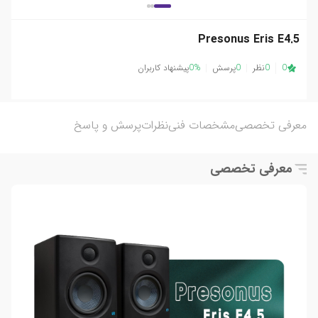
Presonus Eris E4.5
0
0
نظر
0
پرسش
0%
پیشنهاد کاربران
معرفی تخصصی
مشخصات فنی
نظرات
پرسش و پاسخ
معرفی تخصصی