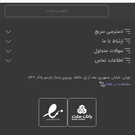
بازگشت به بالا
دسترسی سریع
هدفون دی جی
ارتباط با ما
دی جی کنترلر
تماس با ما
سوالات متداول
تجهیزان اجرای زنده
سوالات متداول
اطلاعات تماس
تجهیزات استودیویی
0912-2597635
021-66764054
تهران، خیابان جمهوری، بعد از پل حافظ، روبروی پاساژ چارسو پلاک ۵۴۳
7 روز هفته، 24 ساعته پاسخگوی شما هستیم
مشاهده در نقشه