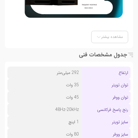
مشاهده بیشتر
جدول مشخصات فنی
ارتفاع
292 میلی‌متر
توان تویتر
35 وات
توان ووفر
45 وات
رنج پاسخ فرکانسی
48Hz-20kHz
سایز تویتر
1 اینچ
سایز ووفر
80 وات